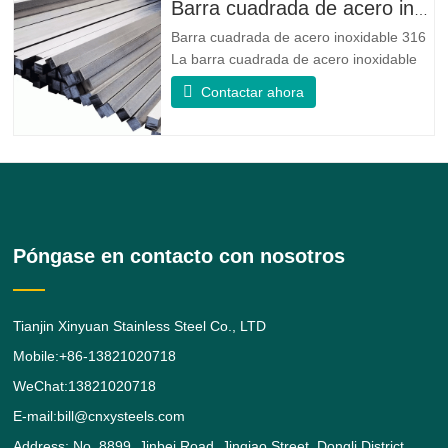
de la aleación 400 con la alta resistencia,
Barra cuadrada de acero inoxidable 316
la resistencia a la fatiga y la
Barra cuadrada de acero inoxidable 316
La barra cuadrada de acero inoxidable
316/316L es una barra de aleación de
Contactar ahora
acero inoxidable 316/316L de forma
cuadrada. brinda al 316 mejores
propiedades generales de resistencia a
la corrosión que el Grado 304,
particularmente una mayor resistencia en
Póngase en contacto con nosotros
Tianjin Xinyuan Stainless Steel Co., LTD
Mobile:+86-13821020718
WeChat:13821020718
E-mail:bill@cnxysteels.com
Address: No. 8899, Jinbei Road, Jinqiao Street, Dongli District,