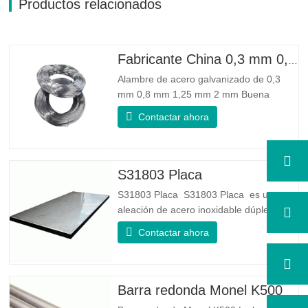
Productos relacionados
Fabricante China 0,3 mm 0,8 mm 1,25 mm 2 mm Alambre de acero galvanizado
Alambre de acero galvanizado de 0,3
mm 0,8 mm 1,25 mm 2 mm Buena
confiabilidad: Puede mejorar algunos
Contactar ahora
nudos, rebabas y óxido en el alambre de
acero. Buena elasticidad: La dureza del
acero galvanizado es muy buena, la
elasticidad es muy buena, muy adecuada
S31803 Placa
para hacer resortes. Especificación...
S31803 Placa S31803 Placa es una
aleación de acero inoxidable dúplex de
grado dúplex estándar. Tiene la
Contactar ahora
microestructura de igual proporción de
austenita a ferrita. La lámina SA 240
UNS S31803 es una combinación de
estabilidad mecánica confiable, ductilidad
Barra redonda Monel K500
y buenas propiedades de resistencia a