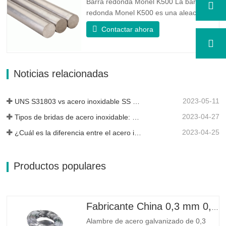
Barra redonda Monel K500 La barra
la...
redonda Monel K500 es una aleación
endurecida por envejecimiento, cuya
Contactar ahora
composición básica consiste en
elementos como el níquel y el cobre.
Que combina la resistencia a la corrosión
de la aleación 400 con la alta resistencia,
Noticias relacionadas
la resistencia a la fatiga y la...
2023-05-11
UNS S31803 vs acero inoxidable SS 316: ¿cuál es la diferencia?
2023-04-27
Tipos de bridas de acero inoxidable: ¿cuál es mejor para ti?
2023-04-25
¿Cuál es la diferencia entre el acero inoxidable 304L y 316L?
Productos populares
Fabricante China 0,3 mm 0,8 mm 1,25 mm 2 mm Alambre de acero galvanizado
Alambre de acero galvanizado de 0,3