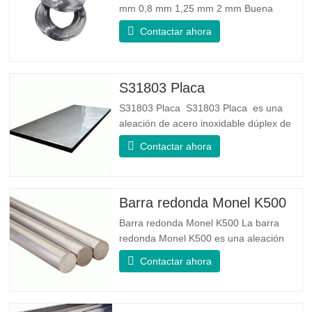
mm 0,8 mm 1,25 mm 2 mm Buena
confiabilidad: Puede mejorar algunos
Contactar ahora
nudos, rebabas y óxido en el alambre de
acero. Buena elasticidad: La dureza del
acero galvanizado es muy buena, la
elasticidad es muy buena, muy adecuada
S31803 Placa
para hacer resortes. Especificación
S31803 Placa S31803 Placa es una
aleación de acero inoxidable dúplex de
grado dúplex estándar. Tiene la
Contactar ahora
microestructura de igual proporción de
austenita a ferrita. La lámina SA 240
UNS S31803 es una combinación de
estabilidad mecánica confiable, ductilidad
Barra redonda Monel K500
y buenas propiedades de resistencia a la
Barra redonda Monel K500 La barra
redonda Monel K500 es una aleación
endurecida por envejecimiento, cuya
Contactar ahora
composición básica consiste en
elementos como el níquel y el cobre.
Que combina la resistencia a la corrosión