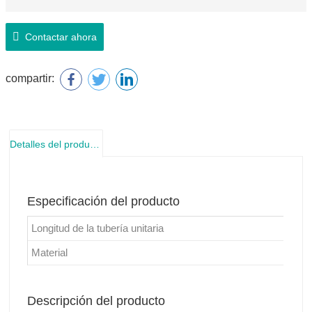
Contactar ahora
compartir:
Detalles del producto
Especificación del producto
Longitud de la tubería unitaria
3 m
Material
Ace
Descripción del producto