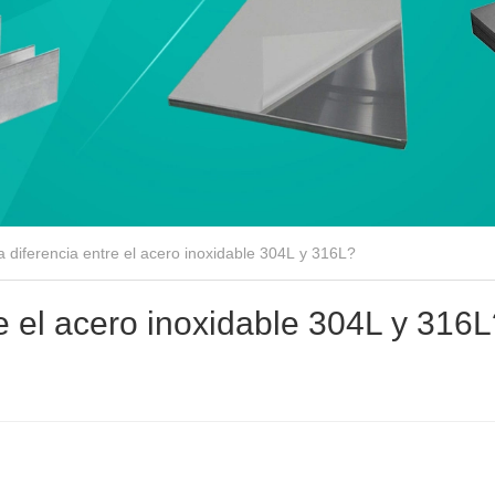
a diferencia entre el acero inoxidable 304L y 316L?
re el acero inoxidable 304L y 316