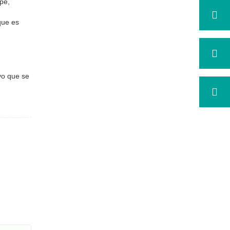
pe,
que es
.
vo que se