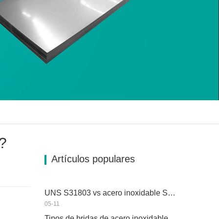
L?
Artículos populares
UNS S31803 vs acero inoxidable SS 316: ¿cuál es la diferencia?
05-11
Tipos de bridas de acero inoxidable: ¿cuál es mejor para ti?