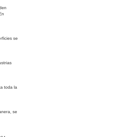
eden
 En
rficies se
ustrias
a toda la
anera, se