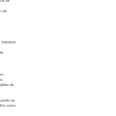
304 se
ón de
 industria
 de
 en
os,
dables de
cuando se
 frío como