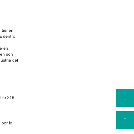
e tienen
a dentro
te en
ién son
ustria del
able 316
 por lo