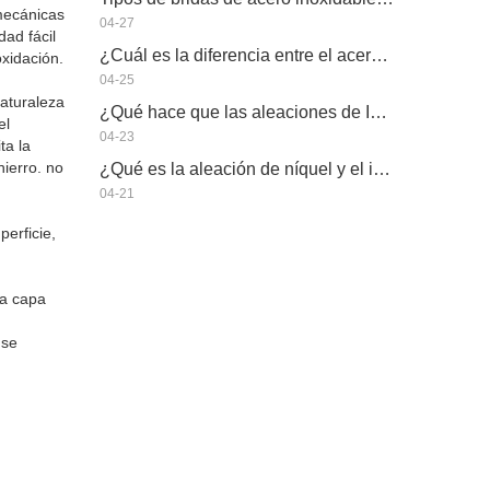
mecánicas
04-27
ad fácil
¿Cuál es la diferencia entre el acero inoxidable 304L y 316L?
oxidación.
04-25
aturaleza
¿Qué hace que las aleaciones de Inconel sean tan especiales?
el
04-23
ta la
hierro. no
¿Qué es la aleación de níquel y el inconel?
04-21
perficie,
na capa
 se