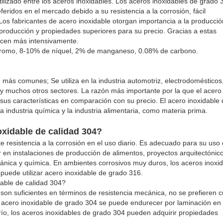
ilizado entre los aceros inoxidables. Los aceros inoxidables de grado 
eridos en el mercado debido a su resistencia a la corrosión, fácil
Los fabricantes de acero inoxidable otorgan importancia a la producci
 producción y propiedades superiores para su precio. Gracias a estas
ducen más intensivamente.
 cromo, 8-10% de níquel, 2% de manganeso, 0.08% de carbono.
más comunes; Se utiliza en la industria automotriz, electrodomésticos,
a y muchos otros sectores. La razón más importante por la que el acero
 sus características en comparación con su precio. El acero inoxidable
 industria química y la industria alimentaria, como materia prima.
oxidable de calidad 304?
 resistencia a la corrosión en el uso diario. Es adecuado para su uso
 en instalaciones de producción de alimentos, proyectos arquitectónic
gánica y química. En ambientes corrosivos muy duros, los aceros inoxi
 puede utilizar acero inoxidable de grado 316.
able de calidad 304?
on suficientes en términos de resistencia mecánica, no se prefieren 
 El acero inoxidable de grado 304 se puede endurecer por laminación en
río, los aceros inoxidables de grado 304 pueden adquirir propiedades