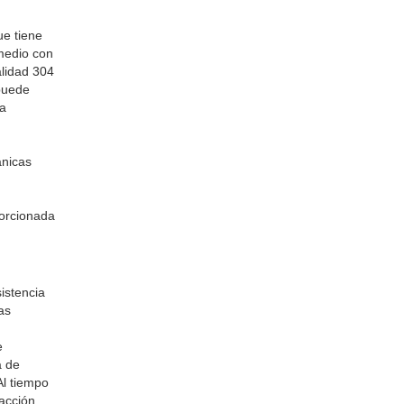
ue tiene
medio con
alidad 304
 puede
la
ánicas
porcionada
istencia
as
e
a de
Al tiempo
acción.