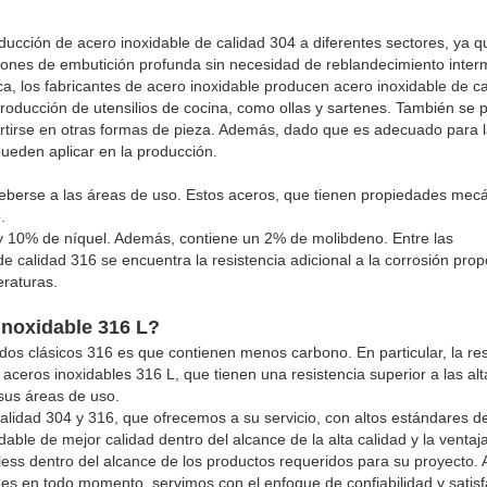
ucción de acero inoxidable de calidad 304 a diferentes sectores, ya q
ciones de embutición profunda sin necesidad de reblandecimiento inter
ica, los fabricantes de acero inoxidable producen acero inoxidable de c
producción de utensilios de cocina, como ollas y sartenes. También se
nvertirse en otras formas de pieza. Además, dado que es adecuado para 
pueden aplicar en la producción.
 deberse a las áreas de uso. Estos aceros, que tienen propiedades mec
.
y 10% de níquel. Además, contiene un 2% de molibdeno. Entre las
 de calidad 316 se encuentra la resistencia adicional a la corrosión pro
eraturas.
 inoxidable 316 L?
ados clásicos 316 es que contienen menos carbono. En particular, la res
aceros inoxidables 316 L, que tienen una resistencia superior a las alt
sus áreas de uso.
lidad 304 y 316, que ofrecemos a su servicio, con altos estándares d
able de mejor calidad dentro del alcance de la alta calidad y la ventaj
less dentro del alcance de los productos requeridos para su proyecto. 
s en todo momento, servimos con el enfoque de confiabilidad y satisf