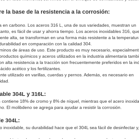
e la base de la resistencia a la corrosión:
aja en carbono. Los aceros 316 L, una de sus variedades, muestran un
tanto, es fácil de usar y ahorra tiempo. Los aceros inoxidables 316, qu
ente alta, se transforman en una forma más resistente a la temperatur
durabilidad en comparación con la calidad 304.
érminos de áreas de uso. Este producto es muy necesario, especialmen
productos químicos y aceros utilizados en la industria alimentaria tamb
 alta resistencia a la tracción son frecuentemente preferidos en la ind
cido acético y los fertilizantes.
te utilizado en varillas, cuerdas y pernos. Además, es necesario en
idad.
dable 304L y 316L:
4 contiene 18% de cromo y 8% de níquel, mientras que el acero inoxid
 El molibdeno se agrega para ayudar a resistir la corrosión.
le 304L:
inoxidable, su durabilidad hace que el 304L sea fácil de desinfectar y,