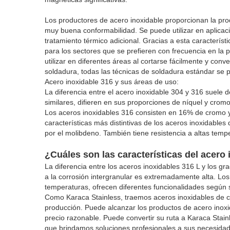
Los productores de acero inoxidable proporcionan la prod
muy buena conformabilidad. Se puede utilizar en aplica
tratamiento térmico adicional. Gracias a esta característ
para los sectores que se prefieren con frecuencia en la 
utilizar en diferentes áreas al cortarse fácilmente y co
soldadura, todas las técnicas de soldadura estándar se 
Acero inoxidable 316 y sus áreas de uso:
La diferencia entre el acero inoxidable 304 y 316 suele
similares, difieren en sus proporciones de níquel y cromo
Los aceros inoxidables 316 consisten en 16% de cromo 
características más distintivas de los aceros inoxidables
por el molibdeno. También tiene resistencia a altas temp
¿Cuáles son las características del acero
La diferencia entre los aceros inoxidables 316 L y los gr
a la corrosión intergranular es extremadamente alta. Los 
temperaturas, ofrecen diferentes funcionalidades según 
Como Karaca Stainless, traemos aceros inoxidables de ca
producción. Puede alcanzar los productos de acero inoxid
precio razonable. Puede convertir su ruta a Karaca Stain
que brindamos soluciones profesionales a sus necesidade