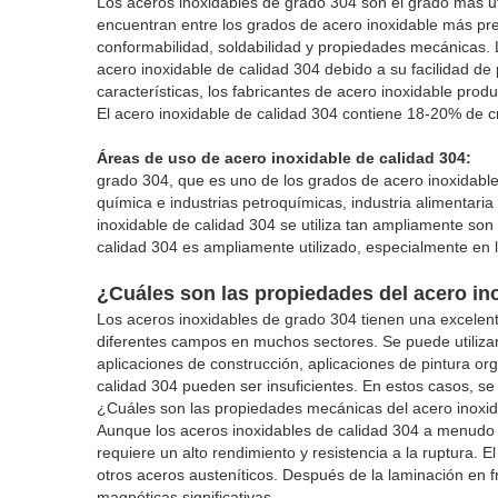
Los aceros inoxidables de grado 304 son el grado más ut
encuentran entre los grados de acero inoxidable más pref
conformabilidad, soldabilidad y propiedades mecánicas. 
acero inoxidable de calidad 304 debido a su facilidad de
características, los fabricantes de acero inoxidable pro
El acero inoxidable de calidad 304 contiene 18-20% de
Áreas de uso de acero inoxidable de calidad 304:
grado 304, que es uno de los grados de acero inoxidable 
química e industrias petroquímicas, industria alimentari
inoxidable de calidad 304 se utiliza tan ampliamente son
calidad 304 es ampliamente utilizado, especialmente en la
¿Cuáles son las propiedades del acero in
Los aceros inoxidables de grado 304 tienen una excelente
diferentes campos en muchos sectores. Se puede utilizar
aplicaciones de construcción, aplicaciones de pintura or
calidad 304 pueden ser insuficientes. En estos casos, se
¿Cuáles son las propiedades mecánicas del acero inoxid
Aunque los aceros inoxidables de calidad 304 a menudo s
requiere un alto rendimiento y resistencia a la ruptura.
otros aceros austeníticos. Después de la laminación en f
magnéticas significativas.