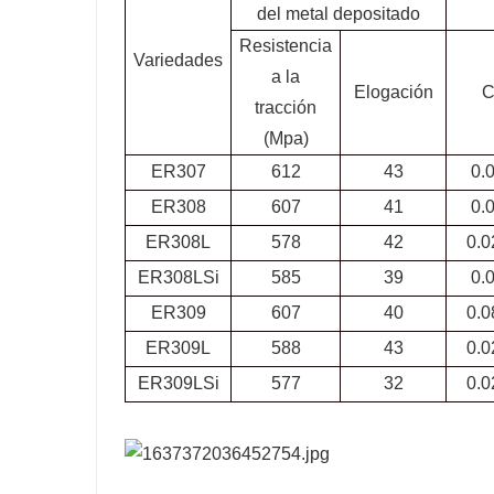
del metal depositado
Resistencia
Variedades
a la
Elogación
tracción
(Mpa)
ER307
612
43
0.
ER308
607
41
0.
ER308L
578
42
0.0
ER308LSi
585
39
0.
ER309
607
40
0.0
ER309L
588
43
0.0
ER309LSi
577
32
0.0