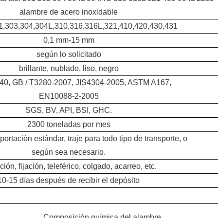
alambre de acero inoxidable
1,303,304,304L,310,316,316L,321,410,420,430,431
0,1 mm-15 mm
según lo solicitado
brillante, nublado, liso, negro
0, GB / T3280-2007, JIS4304-2005, ASTM A167,
EN10088-2-2005
SGS, BV, API, BSI, GHC.
2300 toneladas por mes
ortación estándar, traje para todo tipo de transporte, o
según sea necesario.
ión, fijación, teleférico, colgado, acarreo, etc.
10-15 días después de recibir el depósito
Composición química del alambre