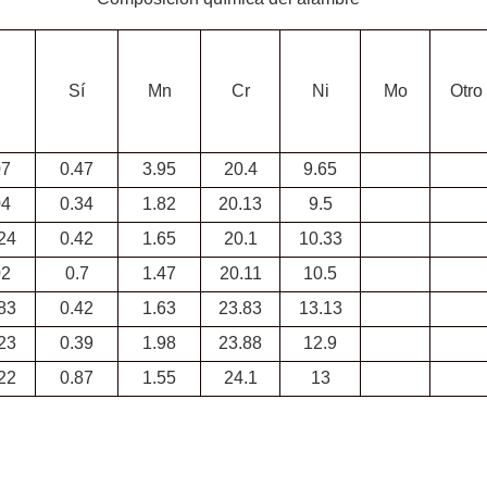
C
Sí
Mn
Cr
Ni
Mo
Otro
07
0.47
3.95
20.4
9.65
04
0.34
1.82
20.13
9.5
24
0.42
1.65
20.1
10.33
02
0.7
1.47
20.11
10.5
83
0.42
1.63
23.83
13.13
23
0.39
1.98
23.88
12.9
22
0.87
1.55
24.1
13