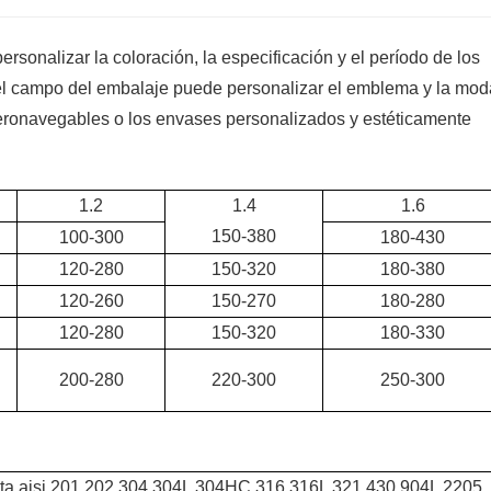
sonalizar la coloración, la especificación y el período de los
el campo del embalaje puede personalizar el emblema y la mod
eronavegables o los envases personalizados y estéticamente
1.2
1.4
1.6
150-380
100-300
180-430
120-280
150-320
180-380
120-260
150-270
180-280
120-280
150-320
180-330
200-280
220-300
250-300
ecta aisi 201 202 304 304L 304HC 316 316L 321 430 904L 2205