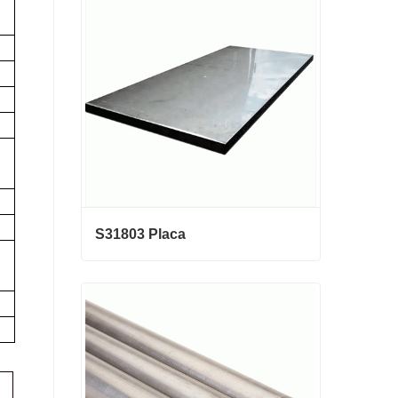
galvanizado
Contactar ahora
S31803 Placa
S31803 Placa
Contactar ahora