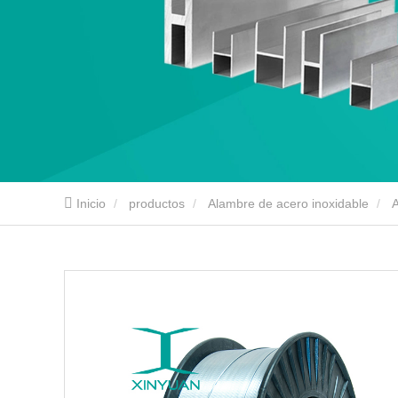
Inicio
productos
Alambre de acero inoxidable
A