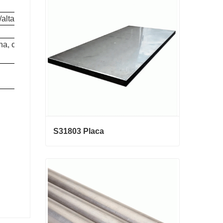
galvanizado
/alta
Contactar ahora
a, cepillo,
S31803 Placa
S31803 Placa
Contactar ahora