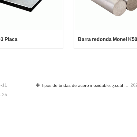
3 Placa
Barra redonda Monel K5
3 Placa
Barra redonda Monel K500
ctar ahora
Contactar ahora
5-11
20
Tipos de bridas de acero inoxidable: ¿cuál es mejor para ti?
4-25