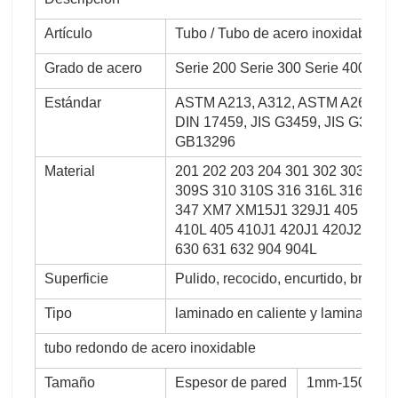
Artículo
Tubo / Tubo de acero inoxidable
Grado de acero
Serie 200 Serie 300 Serie 400 Ser
Estándar
ASTM A213, A312, ASTM A269, AS
DIN 17459, JIS G3459, JIS G346
GB13296
Material
201 202 203 204 301 302 303 303
309S 310 310S 316 316L 316N 316
347 XM7 XM15J1 329J1 405 408 4
410L 405 410J1 420J1 420J2 420
630 631 632 904 904L
Superficie
Pulido, recocido, encurtido, brillant
Tipo
laminado en caliente y laminado en 
tubo redondo de acero inoxidable
Tamaño
Espesor de pared
1mm-150mm 