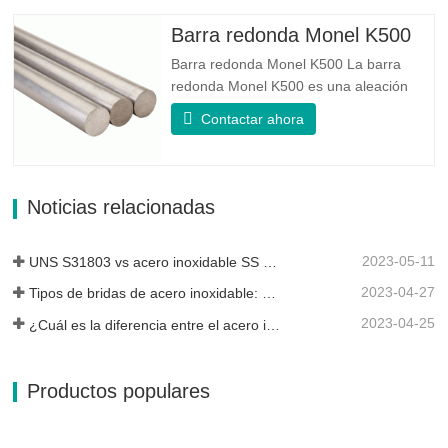
UNS S31803 es una combinación de
estabilidad mecánica confiable, ductilidad
Barra redonda Monel K500
y buenas propiedades de resistencia a
Barra redonda Monel K500 La barra
la...
redonda Monel K500 es una aleación
endurecida por envejecimiento, cuya
Contactar ahora
composición básica consiste en
elementos como el níquel y el cobre.
Que combina la resistencia a la corrosión
de la aleación 400 con la alta resistencia,
Noticias relacionadas
la resistencia a la fatiga y la...
2023-05-11
UNS S31803 vs acero inoxidable SS 316: ¿cuál es la diferencia?
2023-04-27
Tipos de bridas de acero inoxidable: ¿cuál es mejor para ti?
2023-04-25
¿Cuál es la diferencia entre el acero inoxidable 304L y 316L?
Productos populares