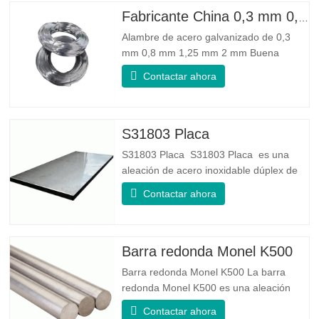
Fabricante China 0,3 mm 0,8 mm 1,25 mm 2 mm Alambre de acero galvanizado
Alambre de acero galvanizado de 0,3
mm 0,8 mm 1,25 mm 2 mm Buena
confiabilidad: Puede mejorar algunos
Contactar ahora
nudos, rebabas y óxido en el alambre de
acero. Buena elasticidad: La dureza del
acero galvanizado es muy buena, la
elasticidad es muy buena, muy adecuada
S31803 Placa
para hacer resortes. Especificación
S31803 Placa S31803 Placa es una
aleación de acero inoxidable dúplex de
grado dúplex estándar. Tiene la
Contactar ahora
microestructura de igual proporción de
austenita a ferrita. La lámina SA 240
UNS S31803 es una combinación de
estabilidad mecánica confiable, ductilidad
Barra redonda Monel K500
y buenas propiedades de resistencia a la
Barra redonda Monel K500 La barra
redonda Monel K500 es una aleación
endurecida por envejecimiento, cuya
Contactar ahora
composición básica consiste en