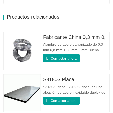
Productos relacionados
Fabricante China 0,3 mm 0,8 mm 1,25 mm 2 mm Alambre de acero galvanizado
Alambre de acero galvanizado de 0,3
mm 0,8 mm 1,25 mm 2 mm Buena
confiabilidad: Puede mejorar algunos
Contactar ahora
nudos, rebabas y óxido en el alambre de
acero. Buena elasticidad: La dureza del
acero galvanizado es muy buena, la
elasticidad es muy buena, muy adecuada
S31803 Placa
para hacer resortes. Especificación...
S31803 Placa S31803 Placa es una
aleación de acero inoxidable dúplex de
grado dúplex estándar. Tiene la
Contactar ahora
microestructura de igual proporción de
austenita a ferrita. La lámina SA 240