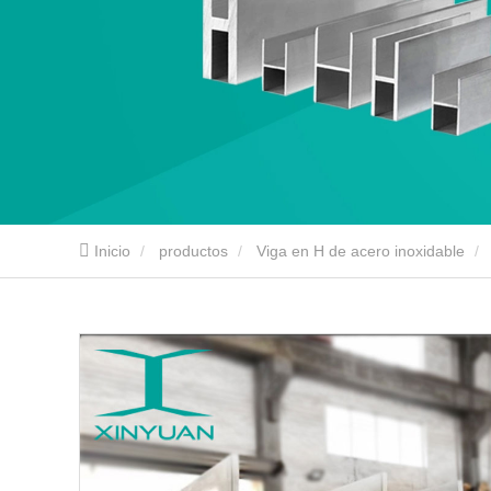
Inicio
productos
Viga en H de acero inoxidable