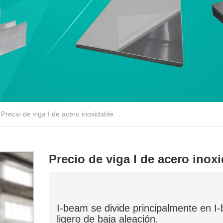
Precio de viga I de acero inoxidable
Precio de viga I de acero inox
I-beam se divide principalmente en I-
ligero de baja aleación.