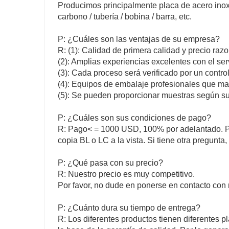
Producimos principalmente placa de acero inoxi
carbono / tubería / bobina / barra, etc.
P: ¿Cuáles son las ventajas de su empresa?
R: (1): Calidad de primera calidad y precio raz
(2): Amplias experiencias excelentes con el ser
(3): Cada proceso será verificado por un contr
(4): Equipos de embalaje profesionales que m
(5): Se pueden proporcionar muestras según sus
P: ¿Cuáles son sus condiciones de pago?
R: Pago< = 1000 USD, 100% por adelantado. P
copia BL o LC a la vista. Si tiene otra pregunt
P: ¿Qué pasa con su precio?
R: Nuestro precio es muy competitivo.
Por favor, no dude en ponerse en contacto con 
P: ¿Cuánto dura su tiempo de entrega?
R: Los diferentes productos tienen diferentes p