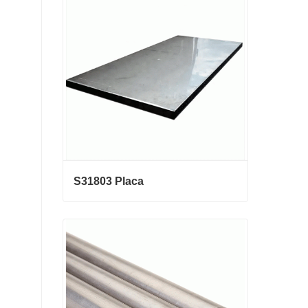
galvanizado
Contactar ahora
S31803 Placa
S31803 Placa
Contactar ahora