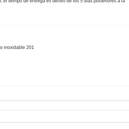
l, el tiempo de entrega es dentro de los 5 días posteriores a la
ro inoxidable 201