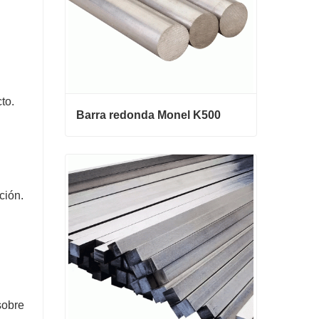
to.
Barra redonda Monel K500
Barra redonda Monel K500
ción.
Contactar ahora
sobre