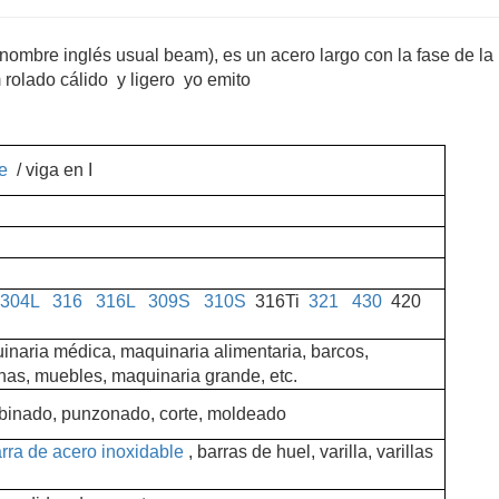
ombre inglés usual beam), es un acero largo con la fase de la
m rolado cálido y ligero yo emito
e
/ viga en I
304L
316
316L
309S
310S
316Ti
321
430
420
uinaria médica, maquinaria alimentaria, barcos,
nas, muebles, maquinaria grande, etc.
binado, punzonado, corte, moldeado
arra de acero inoxidable
, barras de huel, varilla, varillas