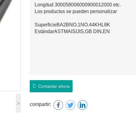
Longitud 300058006000900012000 etc.
Los productos se pueden personalizar
SuperficieBA2BNO.1NO.44KHL8K
EstándarASTMAISIJIS,GB DIN,EN
Contactar ahora
>
compartir: