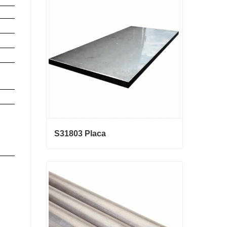
galvanizado
Contactar ahora
S31803 Placa
S31803 Placa
Contactar ahora