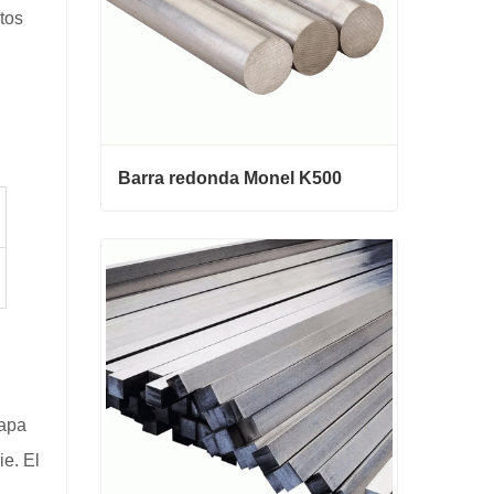
tos
Barra redonda Monel K500
Barra redonda Monel K500
Contactar ahora
capa
ie. El