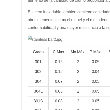
aumento de la cantidad de cromo proporciona un
El acero inoxidable también contiene cantidad
otros elementos como el níquel y el molibdeno 
conformabilidad y una mayor resistencia a la co
Grado
C Máx.
Mn Máx.
P Máx.
301
0.15
2
0.05
302
0.15
2
0.04
304
0.07
2
0.05
304L
0.03
2
0.05
301S
0.08
2
0.05