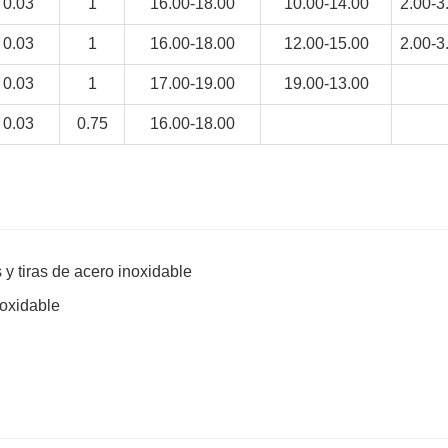
0.03
1
16.00-18.00
10.00-14.00
2.00-3
0.03
1
16.00-18.00
12.00-15.00
2.00-3
0.03
1
17.00-19.00
19.00-13.00
0.03
0.75
16.00-18.00
y tiras de acero inoxidable
noxidable