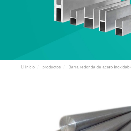
Inicio
productos
Barra redonda de acero inoxidabl