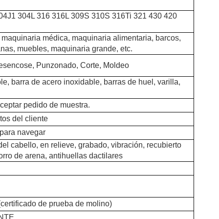
04J1 304L 316 316L 309S 310S 316Ti 321 430 420
, maquinaria médica, maquinaria alimentaria, barcos,
anas, muebles, maquinaria grande, etc.
esencose, Punzonado, Corte, Moldeo
le, barra de acero inoxidable, barras de huel, varilla,
ceptar pedido de muestra.
tos del cliente
 para navegar
del cabello, en relieve, grabado, vibración, recubierto
horro de arena, antihuellas dactilares
ertificado de prueba de molino)
NTE