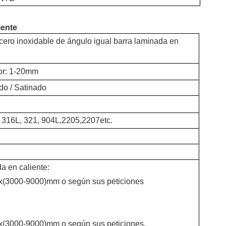
iente
ero inoxidable de ángulo igual barra laminada en
or: 1-20mm
ido / Satinado
, 316L, 321, 904L,2205,2207etc.
a en caliente:
)x(3000-9000)mm o según sus peticiones
)x(3000-9000)mm o según sus peticiones.