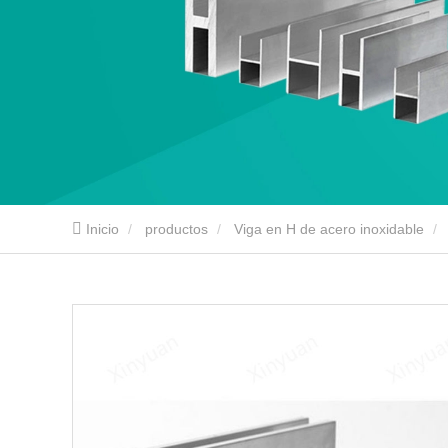
Inicio
productos
Viga en H de acero inoxidable