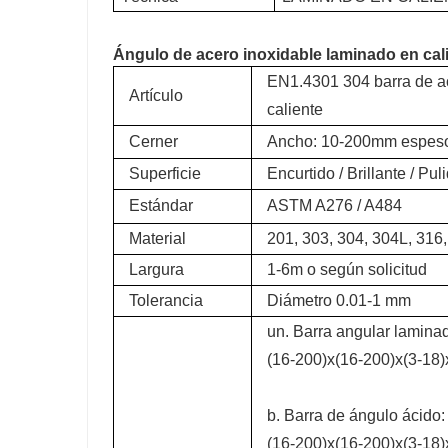
Ángulo de acero inoxidable laminado en cal
EN1.4301 304 barra de ac
Artículo
caliente
Cerner
Ancho: 10-200mm espes
Superficie
Encurtido / Brillante / Pul
Estándar
ASTM A276 / A484
Material
201, 303, 304, 304L, 316
Largura
1-6m o según solicitud
Tolerancia
Diámetro 0.01-1 mm
un. Barra angular laminad
(16-200)x(16-200)x(3-18
b. Barra de ángulo ácido:
(16-200)x(16-200)x(3-18