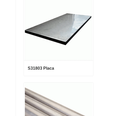
galvanizado
Contactar ahora
S31803 Placa
S31803 Placa
Contactar ahora