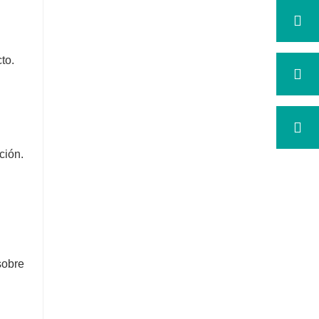
to.
ción.
sobre