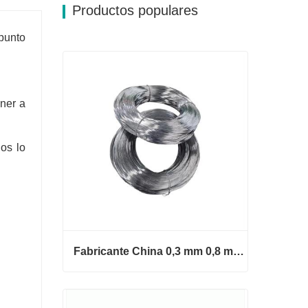
Productos populares
 punto
ner a
os lo
Fabricante China 0,3 mm 0,8 mm 1,25 mm 2 mm Alambre de acero galvanizado
Fabricante China 0,3 mm 0,8 mm
1,25 mm 2 mm Alambre de acero