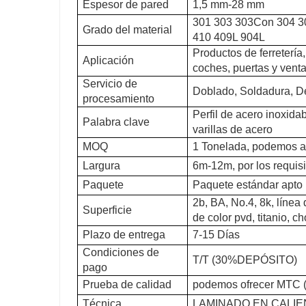
Espesor de pared
1,5 mm-28 mm
301 303 303Con 304 3
Grado del material
410 409L 904L
Productos de ferretería
Aplicación
coches, puertas y vent
Servicio de
Doblado, Soldadura, D
procesamiento
Perfil de acero inoxidab
Palabra clave
varillas de acero
MOQ
1 Tonelada, podemos a
Largura
6m-12m, por los requisi
Paquete
Paquete estándar apto
2b, BA, No.4, 8k, línea 
Superficie
de color pvd, titanio, c
Plazo de entrega
7-15 Días
Condiciones de
T/T (30%DEPÓSITO)
pago
Prueba de calidad
podemos ofrecer MTC (c
Técnica
LAMINADO EN CALIE