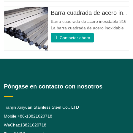
Que combina la resistencia a la corrosión
de la aleación 400 con la alta resistencia,
Barra cuadrada de acero inoxidable 316
la resistencia a la fatiga y la
Barra cuadrada de acero inoxidable 316
La barra cuadrada de acero inoxidable
316/316L es una barra de aleación de
Contactar ahora
acero inoxidable 316/316L de forma
cuadrada. brinda al 316 mejores
propiedades generales de resistencia a
la corrosión que el Grado 304,
particularmente una mayor resistencia en
Póngase en contacto con nosotros
Tianjin Xinyuan Stainless Steel Co., LTD
Mobile:+86-13821020718
WeChat:13821020718