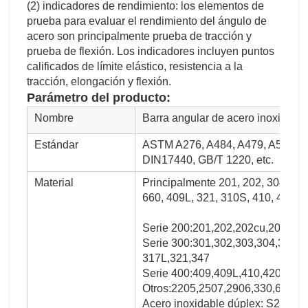
(2) indicadores de rendimiento: los elementos de
prueba para evaluar el rendimiento del ángulo de
acero son principalmente prueba de tracción y
prueba de flexión. Los indicadores incluyen puntos
calificados de límite elástico, resistencia a la
tracción, elongación y flexión.
Parámetro del producto:
Nombre
Barra angular de acero inoxidable
Estándar
ASTM A276, A484, A479, A580, A5
DIN17440, GB/T 1220, etc.
Material
Principalmente 201, 202, 304, 304
660, 409L, 321, 310S, 410, 416, 
Serie 200:201,202,202cu,204
Serie 300:301,302,303,304,304L,
317L,321,347
Serie 400:409,409L,410,420,430,
Otros:2205,2507,2906,330,660,63
Acero inoxidable dúplex: S2205