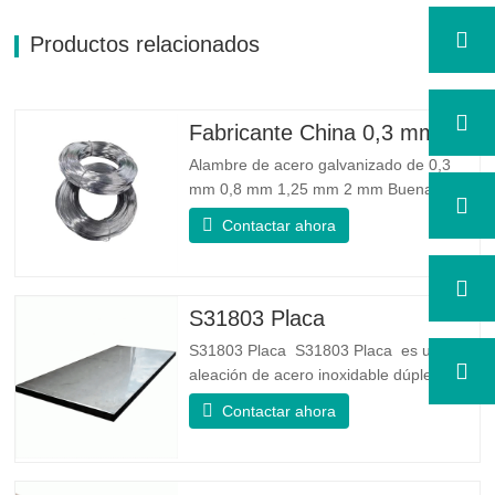
Productos relacionados
Fabricante China 0,3 mm 0,8 mm 1,25 mm 2 mm Alambre de acero galvanizado
Alambre de acero galvanizado de 0,3
mm 0,8 mm 1,25 mm 2 mm Buena
confiabilidad: Puede mejorar algunos
Contactar ahora
nudos, rebabas y óxido en el alambre de
acero. Buena elasticidad: La dureza del
acero galvanizado es muy buena, la
elasticidad es muy buena, muy adecuada
S31803 Placa
para hacer resortes. Especificación...
S31803 Placa S31803 Placa es una
aleación de acero inoxidable dúplex de
grado dúplex estándar. Tiene la
Contactar ahora
microestructura de igual proporción de
austenita a ferrita. La lámina SA 240
UNS S31803 es una combinación de