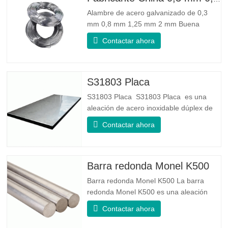
Alambre de acero galvanizado de 0,3
mm 0,8 mm 1,25 mm 2 mm Buena
confiabilidad: Puede mejorar algunos
Contactar ahora
nudos, rebabas y óxido en el alambre de
acero. Buena elasticidad: La dureza del
acero galvanizado es muy buena, la
elasticidad es muy buena, muy adecuada
S31803 Placa
para hacer resortes. Especificación
S31803 Placa S31803 Placa es una
aleación de acero inoxidable dúplex de
grado dúplex estándar. Tiene la
Contactar ahora
microestructura de igual proporción de
austenita a ferrita. La lámina SA 240
UNS S31803 es una combinación de
estabilidad mecánica confiable, ductilidad
Barra redonda Monel K500
y buenas propiedades de resistencia a la
Barra redonda Monel K500 La barra
redonda Monel K500 es una aleación
endurecida por envejecimiento, cuya
Contactar ahora
composición básica consiste en
elementos como el níquel y el cobre.