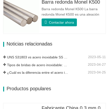
estabilidad mecánica confiable, ductilidad
Barra redonda Monel K500
y buenas propiedades de resistencia a
Barra redonda Monel K500 La barra
la...
redonda Monel K500 es una aleación
endurecida por envejecimiento, cuya
Contactar ahora
composición básica consiste en
elementos como el níquel y el cobre.
Que combina la resistencia a la corrosión
de la aleación 400 con la alta resistencia,
Noticias relacionadas
la resistencia a la fatiga y la...
2023-05-11
UNS S31803 vs acero inoxidable SS 316: ¿cuál es la diferencia?
2023-04-27
Tipos de bridas de acero inoxidable: ¿cuál es mejor para ti?
2023-04-25
¿Cuál es la diferencia entre el acero inoxidable 304L y 316L?
Productos populares
Fabricante China 0,3 mm 0,8 mm 1,25 mm 2 mm Alambre de acero galvanizado