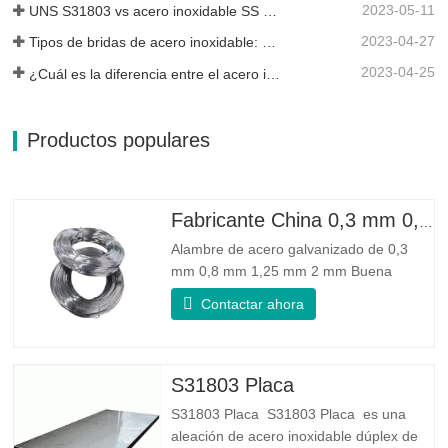
2023-05-11
UNS S31803 vs acero inoxidable SS 316: ¿cuál es la diferencia?
2023-04-27
Tipos de bridas de acero inoxidable: ¿cuál es mejor para ti?
2023-04-25
¿Cuál es la diferencia entre el acero inoxidable 304L y 316L?
Productos populares
Fabricante China 0,3 mm 0,8 mm 1,25 mm 2 mm Alambre de acero galvanizado
Alambre de acero galvanizado de 0,3
mm 0,8 mm 1,25 mm 2 mm Buena
confiabilidad: Puede mejorar algunos
Contactar ahora
nudos, rebabas y óxido en el alambre de
acero. Buena elasticidad: La dureza del
acero galvanizado es muy buena, la
elasticidad es muy buena, muy adecuada
S31803 Placa
para hacer resortes. Especificación
S31803 Placa S31803 Placa es una
aleación de acero inoxidable dúplex de