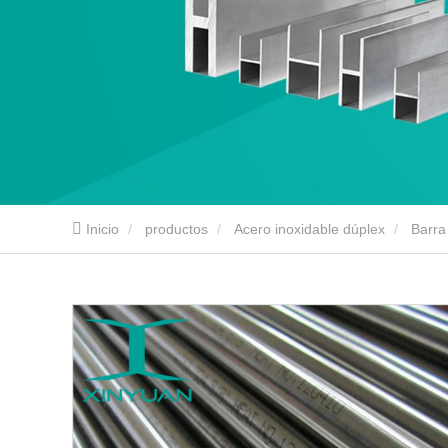
Inicio
productos
Acero inoxidable dúplex
Barra