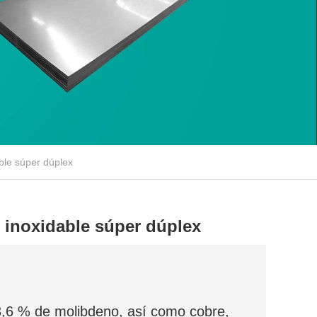
ble súper dúplex
o inoxidable súper dúplex
,6 % de molibdeno, así como cobre,