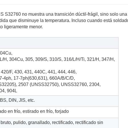
S S32760 no muestra una transición dúctil-frágil, sino solo una
dida que disminuye la temperatura. Incluso cuando está soldad
o ligeramente menor.
204Cu,
L/H, 304Cu, 305, 309/S, 310/S, 316/L/H/Ti, 321/H, 347/H,
, 420/F, 430, 431, 440C, 441, 444, 446,
17-4ph, 17-7ph(630,631), 660A/B/C/D,
S32205), 2507 (UNSS32750), UNSS32760, 2304,
04, 904L
S, DIN, JIS, etc.
o en frío, estirado en frío, forjado
bruto, pulido, granallado, rectificado, rectificado sin