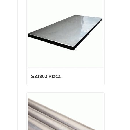
galvanizado
Contactar ahora
S31803 Placa
S31803 Placa
Contactar ahora