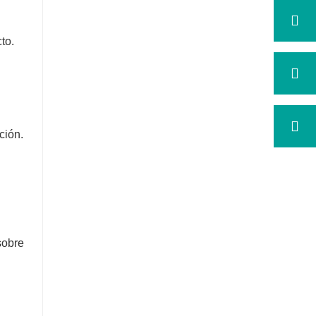
to.
ción.
sobre